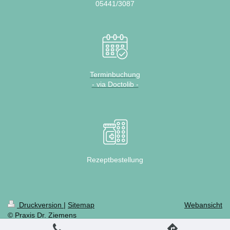
05441/3087
Terminbuchung
- via Doctolib -
Rezeptbestellung
Druckversion
|
Sitemap
Webansicht
© Praxis Dr. Ziemens